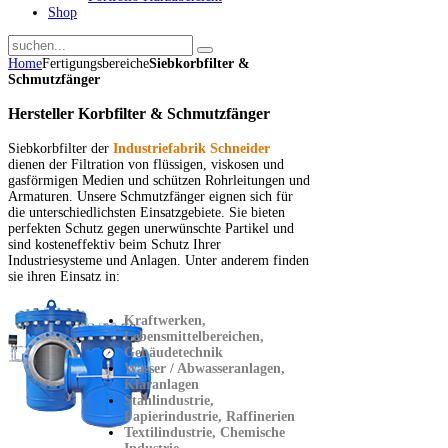
Shop
Home
Fertigungsbereiche
Siebkorbfilter &
Schmutzfänger
Hersteller Korbfilter & Schmutzfänger
Siebkorbfilter der
Industriefabrik Schneider
dienen der Filtration von flüssigen, viskosen und
gasförmigen Medien und schützen Rohrleitungen und
Armaturen. Unsere Schmutzfänger eignen sich für
die unterschiedlichsten Einsatzgebiete. Sie bieten
perfekten Schutz gegen unerwünschte Partikel und
sind kosteneffektiv beim Schutz Ihrer
Industriesysteme und Anlagen. Unter anderem finden
sie ihren Einsatz in:
Kraftwerken,
Lebensmittelbereichen,
Gebäudetechnik
Wasser / Abwasseranlagen,
Kläranlagen
Stahlindustrie,
Papierindustrie, Raffinerien
Textilindustrie, Chemische