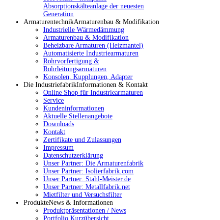
Absorptionskälteanlage der neuesten
Generation
Armaturentechnik
Armaturenbau & Modifikation
Industrielle Wärmedämmung
Armaturenbau & Modifikation
Beheizbare Armaturen (Heizmantel)
Automatisierte Industriearmaturen
Rohrvorfertigung &
Rohrleitungsarmaturen
Konsolen, Kupplungen, Adapter
Die Industriefabrik
Informationen & Kontakt
Online Shop für Industriearmaturen
Service
Kundeninformationen
Aktuelle Stellenangebote
Downloads
Kontakt
Zertifikate und Zulassungen
Impressum
Datenschutzerklärung
Unser Partner: Die Armaturenfabrik
Unser Partner: Isolierfabrik.com
Unser Partner: Stahl-Meister.de
Unser Partner: Metallfabrik.net
Mietfilter und Versuchsfilter
Produkte
News & Informationen
Produktpräsentationen / News
Portfolio Kurzübersicht