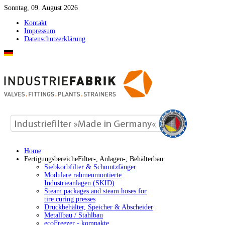
Sonntag, 09. August 2026
Kontakt
Impressum
Datenschutzerklärung
Home
Fertigungsbereiche
Filter-, Anlagen-, Behälterbau
Siebkorbfilter & Schmutzfänger
Modulare rahmenmontierte
Industrieanlagen (SKID)
Steam packages and steam hoses for
tire curing presses
Druckbehälter, Speicher & Abscheider
Metallbau / Stahlbau
ecoFreezer - kompakte