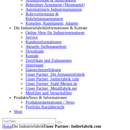
Armaturenbau & Modifikation
Beheizbare Armaturen (Heizmantel)
Automatisierte Industriearmaturen
Rohrvorfertigung &
Rohrleitungsarmaturen
Konsolen, Kupplungen, Adapter
Die Industriefabrik
Informationen & Kontakt
Online Shop für Industriearmaturen
Service
Kundeninformationen
Aktuelle Stellenangebote
Downloads
Kontakt
Zertifikate und Zulassungen
Impressum
Datenschutzerklärung
Unser Partner: Die Armaturenfabrik
Unser Partner: Isolierfabrik.com
Unser Partner: Stahl-Meister.de
Unser Partner: Metallfabrik.net
Mietfilter und Versuchsfilter
Produkte
News & Informationen
Produktpräsentationen / News
Portfolio Kurzübersicht
Shop
Home
Die Industriefabrik
Unser Partner: Isolierfabrik.com