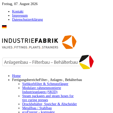
Freitag, 07. August 2026
Kontakt
Impressum
Datenschutzerklärung
Home
Fertigungsbereiche
Filter-, Anlagen-, Behälterbau
Siebkorbfilter & Schmutzfänger
Modulare rahmenmontierte
Industrieanlagen (SKID)
Steam packages and steam hoses for
tire curing presses
Druckbehälter, Speicher & Abscheider
Metallbau / Stahlbau
ecoFreezer - kompakte