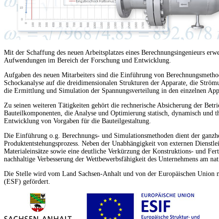
Mit der Schaffung des neuen Arbeitsplatzes eines Berechnungsingenieurs erwe
Aufwendungen im Bereich der Forschung und Entwicklung.
Aufgaben des neuen Mitarbeiters sind die Einführung von Berechnungsmetho
Schockanalyse auf die dreidimensionalen Strukturen der Apparate, die Ström
die Ermittlung und Simulation der Spannungsverteilung in den einzelnen App
Zu seinen weiteren Tätigkeiten gehört die rechnerische Absicherung der Betri
Bauteilkomponenten, die Analyse und Optimierung statisch, dynamisch und th
Entwicklung von Vorgaben für die Bauteilgestaltung.
Die Einführung o.g. Berechnungs- und Simulationsmethoden dient der ganzhe
Produktentstehungsprozess. Neben der Unabhängigkeit von externen Dienstleis
Materialeinsätze sowie eine deutliche Verkürzung der Konstruktions- und Fer
nachhaltige Verbesserung der Wettbewerbsfähigkeit des Unternehmens am nati
Die Stelle wird vom Land Sachsen-Anhalt und von der Europäischen Union m
(ESF) gefördert.