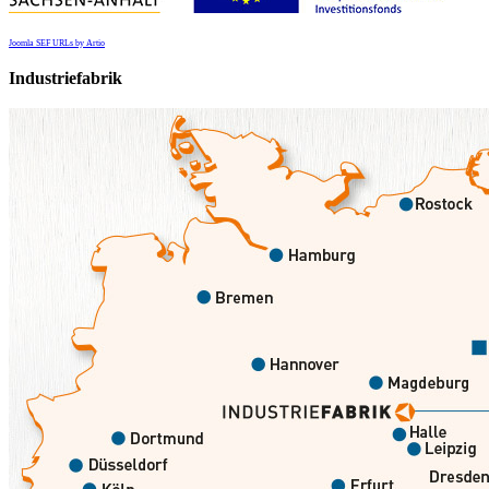
Joomla SEF URLs by Artio
Industriefabrik