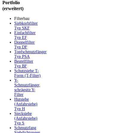
Portfolio
(erweitert)
Filterbau
Siebkorbfilter
Typ SKF
Einfachfilter
Typ EF
Doppelfilter
Typ DF
Topfschmutzfänger
Typ PSA
Beutelfilter
Typ BF
Schutzsiebe T-
Form (T-Filter)
Y-
Schmutzfänger,
schrägsitz Y-
Filter
Hutsiebe
(Anfahrsiebe)
Typ H
Stecksiebe
(Anfahrsiebe)
Typ S
Schmutzfang
Siebdichtungen