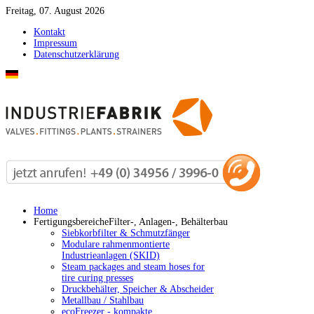
Freitag, 07. August 2026
Kontakt
Impressum
Datenschutzerklärung
Home
Fertigungsbereiche
Filter-, Anlagen-, Behälterbau
Siebkorbfilter & Schmutzfänger
Modulare rahmenmontierte
Industrieanlagen (SKID)
Steam packages and steam hoses for
tire curing presses
Druckbehälter, Speicher & Abscheider
Metallbau / Stahlbau
ecoFreezer - kompakte