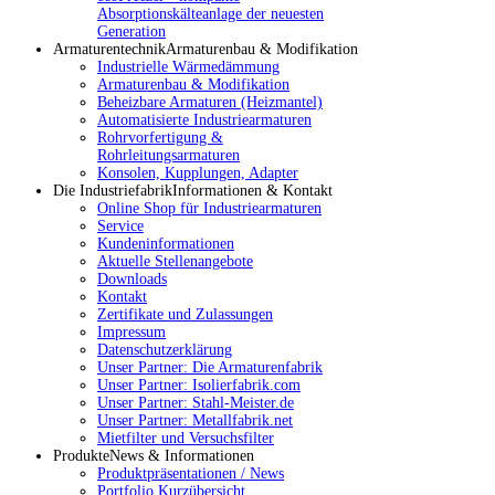
Absorptionskälteanlage der neuesten
Generation
Armaturentechnik
Armaturenbau & Modifikation
Industrielle Wärmedämmung
Armaturenbau & Modifikation
Beheizbare Armaturen (Heizmantel)
Automatisierte Industriearmaturen
Rohrvorfertigung &
Rohrleitungsarmaturen
Konsolen, Kupplungen, Adapter
Die Industriefabrik
Informationen & Kontakt
Online Shop für Industriearmaturen
Service
Kundeninformationen
Aktuelle Stellenangebote
Downloads
Kontakt
Zertifikate und Zulassungen
Impressum
Datenschutzerklärung
Unser Partner: Die Armaturenfabrik
Unser Partner: Isolierfabrik.com
Unser Partner: Stahl-Meister.de
Unser Partner: Metallfabrik.net
Mietfilter und Versuchsfilter
Produkte
News & Informationen
Produktpräsentationen / News
Portfolio Kurzübersicht