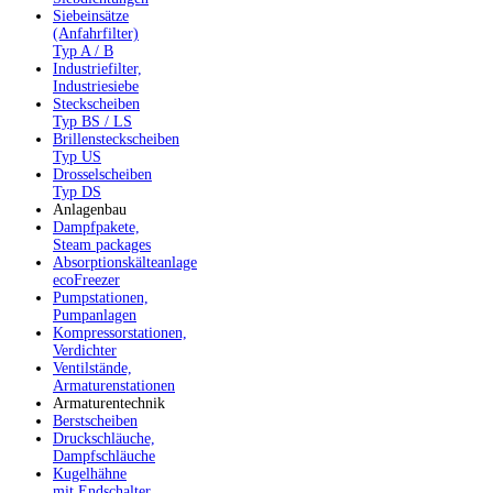
Siebeinsätze
(Anfahrfilter)
Typ A / B
Industriefilter,
Industriesiebe
Steckscheiben
Typ BS / LS
Brillensteckscheiben
Typ US
Drosselscheiben
Typ DS
Anlagenbau
Dampfpakete,
Steam packages
Absorptionskälteanlage
ecoFreezer
Pumpstationen,
Pumpanlagen
Kompressorstationen,
Verdichter
Ventilstände,
Armaturenstationen
Armaturentechnik
Berstscheiben
Druckschläuche,
Dampfschläuche
Kugelhähne
mit Endschalter