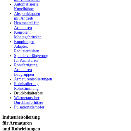
Automatisierte
Kugelhähne
Absperrklappen
mit Antrieb
Heizmantel für
Armaturen
Konsolen,
Montagebrücken
Kupplungen,
Adapter,
Reduzierhülsen
Spindelverlängerung
für Armaturen
Rohrfertigung,
Armaturen
Baugruppen
Armaturenisolierungen
Rohrisolierung,
Rohrdämmung
Druckbehälterbau
Wärmetauscher,
Durchlauferhitzer
Pulsationsdämpfer
Industrieisolierung
für Armaturen
und Rohrleitungen