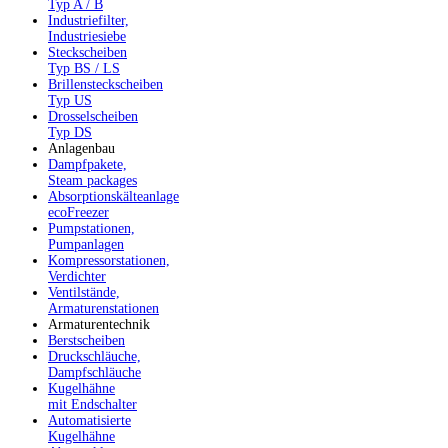
Typ A / B
Industriefilter,
Industriesiebe
Steckscheiben
Typ BS / LS
Brillensteckscheiben
Typ US
Drosselscheiben
Typ DS
Anlagenbau
Dampfpakete,
Steam packages
Absorptionskälteanlage
ecoFreezer
Pumpstationen,
Pumpanlagen
Kompressorstationen,
Verdichter
Ventilstände,
Armaturenstationen
Armaturentechnik
Berstscheiben
Druckschläuche,
Dampfschläuche
Kugelhähne
mit Endschalter
Automatisierte
Kugelhähne