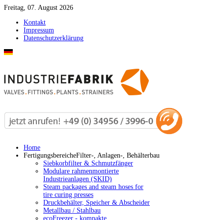
Freitag, 07. August 2026
Kontakt
Impressum
Datenschutzerklärung
Home
Fertigungsbereiche
Filter-, Anlagen-, Behälterbau
Siebkorbfilter & Schmutzfänger
Modulare rahmenmontierte
Industrieanlagen (SKID)
Steam packages and steam hoses for
tire curing presses
Druckbehälter, Speicher & Abscheider
Metallbau / Stahlbau
ecoFreezer - kompakte