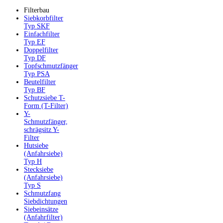
Filterbau
Siebkorbfilter
Typ SKF
Einfachfilter
Typ EF
Doppelfilter
Typ DF
Topfschmutzfänger
Typ PSA
Beutelfilter
Typ BF
Schutzsiebe T-
Form (T-Filter)
Y-
Schmutzfänger,
schrägsitz Y-
Filter
Hutsiebe
(Anfahrsiebe)
Typ H
Stecksiebe
(Anfahrsiebe)
Typ S
Schmutzfang
Siebdichtungen
Siebeinsätze
(Anfahrfilter)