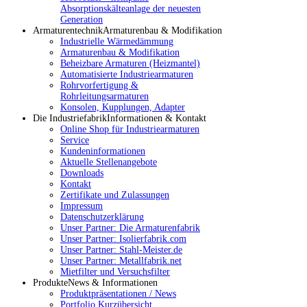
Absorptionskälteanlage der neuesten
Generation
Armaturentechnik
Armaturenbau & Modifikation
Industrielle Wärmedämmung
Armaturenbau & Modifikation
Beheizbare Armaturen (Heizmantel)
Automatisierte Industriearmaturen
Rohrvorfertigung &
Rohrleitungsarmaturen
Konsolen, Kupplungen, Adapter
Die Industriefabrik
Informationen & Kontakt
Online Shop für Industriearmaturen
Service
Kundeninformationen
Aktuelle Stellenangebote
Downloads
Kontakt
Zertifikate und Zulassungen
Impressum
Datenschutzerklärung
Unser Partner: Die Armaturenfabrik
Unser Partner: Isolierfabrik.com
Unser Partner: Stahl-Meister.de
Unser Partner: Metallfabrik.net
Mietfilter und Versuchsfilter
Produkte
News & Informationen
Produktpräsentationen / News
Portfolio Kurzübersicht