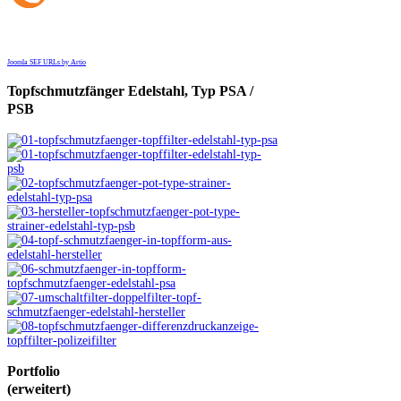
Joomla SEF URLs by Artio
Topfschmutzfänger
Edelstahl, Typ PSA /
PSB
Portfolio
(erweitert)