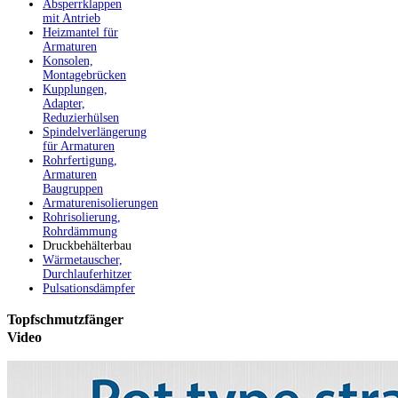
Absperrklappen
mit Antrieb
Heizmantel für
Armaturen
Konsolen,
Montagebrücken
Kupplungen,
Adapter,
Reduzierhülsen
Spindelverlängerung
für Armaturen
Rohrfertigung,
Armaturen
Baugruppen
Armaturenisolierungen
Rohrisolierung,
Rohrdämmung
Druckbehälterbau
Wärmetauscher,
Durchlauferhitzer
Pulsationsdämpfer
Topfschmutzfänger
Video