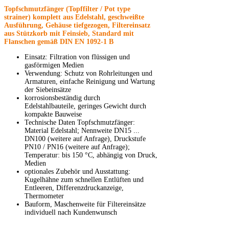
Topfschmutzfänger (Topffilter / Pot type
strainer) komplett aus Edelstahl, geschweißte
Ausführung, Gehäuse tiefgezogen, Filtereinsatz
aus Stützkorb mit Feinsieb, Standard mit
Flanschen gemäß DIN EN 1092-1 B
Einsatz: Filtration von flüssigen und
gasförmigen Medien
Verwendung: Schutz von Rohrleitungen und
Armaturen, einfache Reinigung und Wartung
der Siebeinsätze
korrosionsbeständig durch
Edelstahlbauteile, geringes Gewicht durch
kompakte Bauweise
Technische Daten Topfschmutzfänger:
Material Edelstahl; Nennweite DN15 ...
DN100 (weitere auf Anfrage), Druckstufe
PN10 / PN16 (weitere auf Anfrage);
Temperatur: bis 150 °C, abhängig von Druck,
Medien
optionales Zubehör und Ausstattung:
Kugelhähne zum schnellen Entlüften und
Entleeren, Differenzdruckanzeige,
Thermometer
Bauform, Maschenweite für Filtereinsätze
individuell nach Kundenwunsch