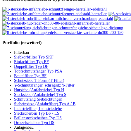
Portfolio
(erweitert)
Filterbau
Siebkorbfilter Typ SKF
Einfachfilter Typ EF
Doppelfilter Typ DF
Topfschmutzfänger Typ PSA
Beutelfilter Typ BF
Schutzsiebe T-Form (T-Filter)
Y-Schmutzfänger, schrägsitz Y-Filter
Hutsiebe (Anfahrsiebe) Typ H
Stecksiebe (Anfahrsiebe) Typ S
Schmutzfang Siebdichtungen
Siebeinsätze (Anfahrfilter) Typ A / B
Industriefilter, Industriesiebe
Steckscheiben Typ BS / LS
Brillensteckscheiben Typ US
Drosselscheiben Typ DS
Anlagenbau