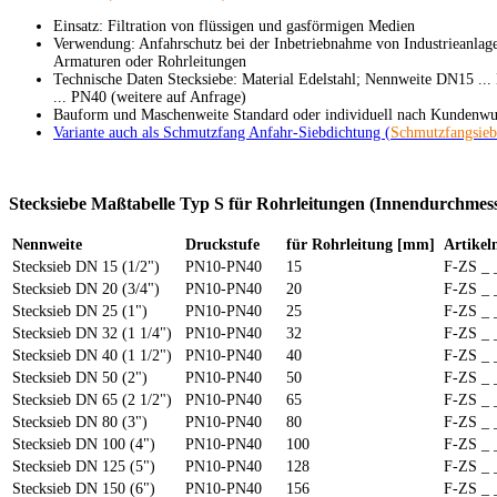
Einsatz: Filtration von flüssigen und gasförmigen Medien
Verwendung: Anfahrschutz bei der Inbetriebnahme von Industrieanlage
Armaturen oder Rohrleitungen
Technische Daten Stecksiebe: Material Edelstahl; Nennweite DN15 ..
... PN40 (weitere auf Anfrage)
Bauform und Maschenweite Standard oder individuell nach Kundenw
Variante auch als Schmutzfang Anfahr-Siebdichtung (
Schmutzfangsieb
Stecksiebe Maßtabelle Typ S für Rohrleitungen (Innendurchmes
Nennweite
Druckstufe
für Rohrleitung [mm]
Artik
Stecksieb DN 15 (1/2")
PN10-PN40
15
F-ZS _ 
Stecksieb DN 20 (3/4")
PN10-PN40
20
F-ZS _ 
Stecksieb DN 25 (1")
PN10-PN40
25
F-ZS _ 
Stecksieb DN 32 (1 1/4")
PN10-PN40
32
F-ZS _ 
Stecksieb DN 40 (1 1/2")
PN10-PN40
40
F-ZS _ 
Stecksieb DN 50 (2")
PN10-PN40
50
F-ZS _ 
Stecksieb DN 65 (2 1/2")
PN10-PN40
65
F-ZS _ 
Stecksieb DN 80 (3")
PN10-PN40
80
F-ZS _ 
Stecksieb DN 100 (4")
PN10-PN40
100
F-ZS _ 
Stecksieb DN 125 (5")
PN10-PN40
128
F-ZS _ 
Stecksieb DN 150 (6")
PN10-PN40
156
F-ZS _ 