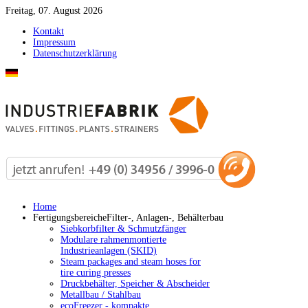
Freitag, 07. August 2026
Kontakt
Impressum
Datenschutzerklärung
Home
Fertigungsbereiche
Filter-, Anlagen-, Behälterbau
Siebkorbfilter & Schmutzfänger
Modulare rahmenmontierte
Industrieanlagen (SKID)
Steam packages and steam hoses for
tire curing presses
Druckbehälter, Speicher & Abscheider
Metallbau / Stahlbau
ecoFreezer - kompakte