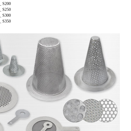
_ S200
_ S250
_ S300
_ S350