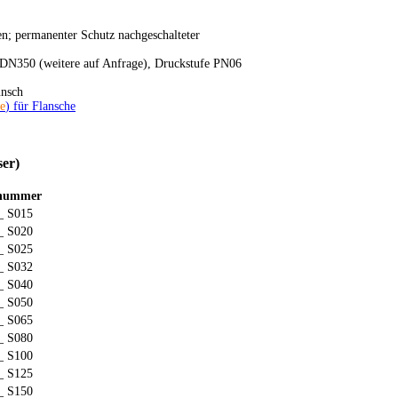
n; permanenter Schutz nachgeschalteter
. DN350 (weitere auf Anfrage), Druckstufe PN06
unsch
e
) für Flansche
ser)
elnummer
_ S015
_ S020
_ S025
_ S032
_ S040
_ S050
_ S065
_ S080
_ S100
_ S125
_ S150