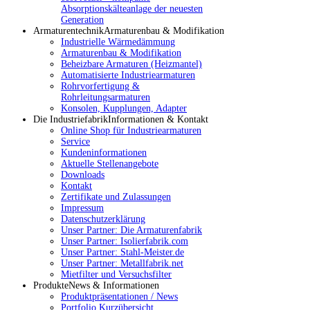
Absorptionskälteanlage der neuesten
Generation
Armaturentechnik
Armaturenbau & Modifikation
Industrielle Wärmedämmung
Armaturenbau & Modifikation
Beheizbare Armaturen (Heizmantel)
Automatisierte Industriearmaturen
Rohrvorfertigung &
Rohrleitungsarmaturen
Konsolen, Kupplungen, Adapter
Die Industriefabrik
Informationen & Kontakt
Online Shop für Industriearmaturen
Service
Kundeninformationen
Aktuelle Stellenangebote
Downloads
Kontakt
Zertifikate und Zulassungen
Impressum
Datenschutzerklärung
Unser Partner: Die Armaturenfabrik
Unser Partner: Isolierfabrik.com
Unser Partner: Stahl-Meister.de
Unser Partner: Metallfabrik.net
Mietfilter und Versuchsfilter
Produkte
News & Informationen
Produktpräsentationen / News
Portfolio Kurzübersicht