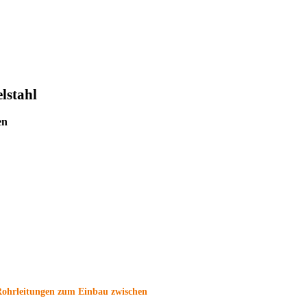
lstahl
en
r Rohrleitungen zum Einbau zwischen