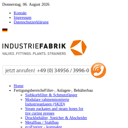
Donnerstag, 06. August 2026
Kontakt
Impressum
Datenschutzerklärung
Home
Fertigungsbereiche
Filter-, Anlagen-, Behälterbau
Siebkorbfilter & Schmutzfänger
Modulare rahmenmontierte
Industrieanlagen (SKID)
Steam packages and steam hoses for
tire curing presses
Druckbehälter, Speicher & Abscheider
Metallbau / Stahlbau
ecoFreezer - kompakte