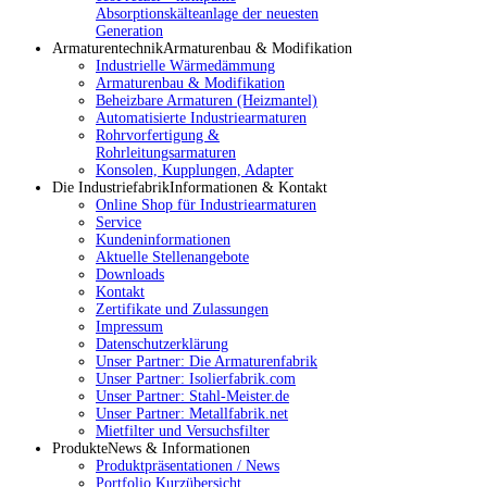
Absorptionskälteanlage der neuesten
Generation
Armaturentechnik
Armaturenbau & Modifikation
Industrielle Wärmedämmung
Armaturenbau & Modifikation
Beheizbare Armaturen (Heizmantel)
Automatisierte Industriearmaturen
Rohrvorfertigung &
Rohrleitungsarmaturen
Konsolen, Kupplungen, Adapter
Die Industriefabrik
Informationen & Kontakt
Online Shop für Industriearmaturen
Service
Kundeninformationen
Aktuelle Stellenangebote
Downloads
Kontakt
Zertifikate und Zulassungen
Impressum
Datenschutzerklärung
Unser Partner: Die Armaturenfabrik
Unser Partner: Isolierfabrik.com
Unser Partner: Stahl-Meister.de
Unser Partner: Metallfabrik.net
Mietfilter und Versuchsfilter
Produkte
News & Informationen
Produktpräsentationen / News
Portfolio Kurzübersicht