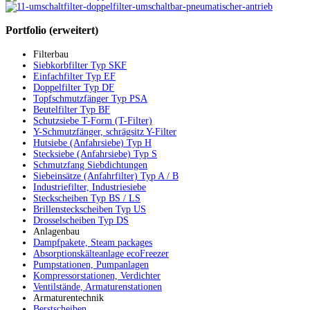
Portfolio
(erweitert)
Filterbau
Siebkorbfilter Typ SKF
Einfachfilter Typ EF
Doppelfilter Typ DF
Topfschmutzfänger Typ PSA
Beutelfilter Typ BF
Schutzsiebe T-Form (T-Filter)
Y-Schmutzfänger, schrägsitz Y-Filter
Hutsiebe (Anfahrsiebe) Typ H
Stecksiebe (Anfahrsiebe) Typ S
Schmutzfang Siebdichtungen
Siebeinsätze (Anfahrfilter) Typ A / B
Industriefilter, Industriesiebe
Steckscheiben Typ BS / LS
Brillensteckscheiben Typ US
Drosselscheiben Typ DS
Anlagenbau
Dampfpakete, Steam packages
Absorptionskälteanlage ecoFreezer
Pumpstationen, Pumpanlagen
Kompressorstationen, Verdichter
Ventilstände, Armaturenstationen
Armaturentechnik
Berstscheiben