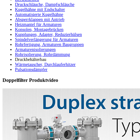
Druckschläuche, Dampfschläuche
Kugelhähne mit Endschalter
Automatisierte Kugelhähne
Absperrklappen mit Antrieb
Heizmantel für Armaturen
Konsolen, Montagebrücken
Kupplungen, Adapter, Reduzierhülsen
Spindelverlängerung für Armaturen
Rohrfertigung, Armaturen Baugruppen
Armaturenisolierungen
Rohrisolierung, Rohrdämmung
Druckbehälterbau
Wärmetauscher, Durchlauferhitzer
Pulsationsdämpfer
Doppelfilter
Produktvideo